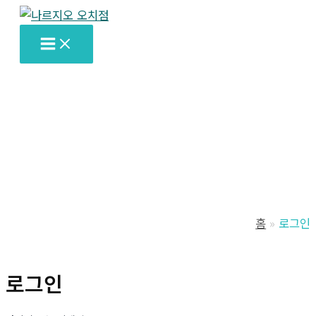
콘
텐
Main
츠
Menu
로
건
너
뛰
기
홈
로그인
로그인