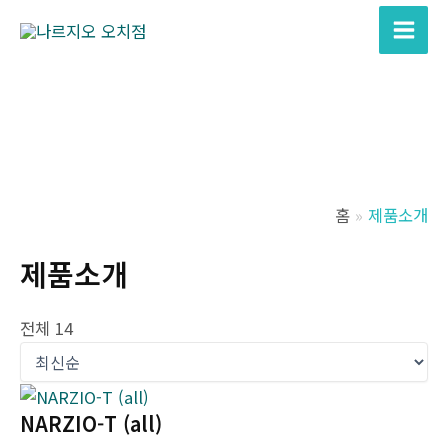
콘
텐
Main
츠
Men
로
건
너
뛰
기
홈
제품소개
제품소개
전체 14
NARZIO-T (all)