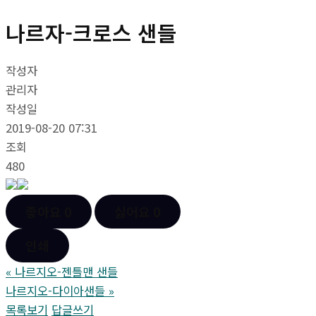
나르자-크로스 샌들
작성자
관리자
작성일
2019-08-20 07:31
조회
480
좋아요
0
싫어요
0
인쇄
«
나르지오-젠틀맨 샌들
나르지오-다이아샌들
»
목록보기
답글쓰기