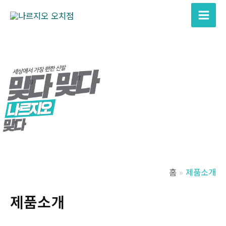
콘
텐
Main
츠
Men
로
건
너
뛰
기
홈
제품소개
제품소개