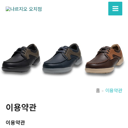
콘
텐
Main
츠
Men
로
건
너
뛰
기
홈
이용약관
이용약관
이용약관